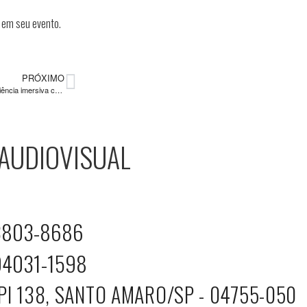
 em seu evento.
PRÓXIMO
Projeção 3D para eventos: experiência imersiva com projeção tridimensional
 AUDIOVISUAL
ÊNCIAS INESQUECÍVEIS
 3803-8686
 94031-1598
PI 138, SANTO AMARO/SP - 04755-050