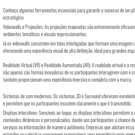
Conheça algumas ferramentas essenciais para garantir o sucesso de um p
estratégico:
Videowalls e Projeções: As projeções mapeadas são extremamente eficazes
ambientes temáticos e visuais impressionantes.
Já os videowalls consistem em telas interligadas que formam uma imagem u
oferecendo uma experiência visual de alta definição, ideal para grandes esp
Realidade Virtual (VR) e Realidade Aumentada (AR): A realidade virtual e a r
não apenas são formas inovadoras de os participantes interagirem com o 
também proporcionam uma experiência imersiva e completa com a marca.
Sistemas de som modernos: Os sistemas 3D e Surround oferecem excelente
e permitem que os participantes escutem claramente o que é transmitido.
Displays interativos: Sensíveis ao toque, os displays interativos permitem 
conteúdos dinâmicos e personalizados, dando aos participantes a chance de
serviços ou informações de maneira autônoma. Empresas que adotam essa
estandes ou palestras conseguem proporcionar uma experiência mais imers