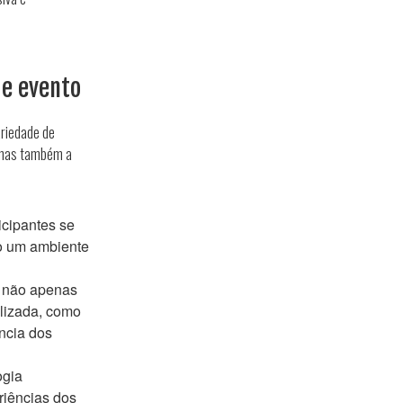
de evento
riedade de
, mas também a
icipantes se
o um ambiente
, não apenas
alizada, como
ncia dos
ogia
riências dos