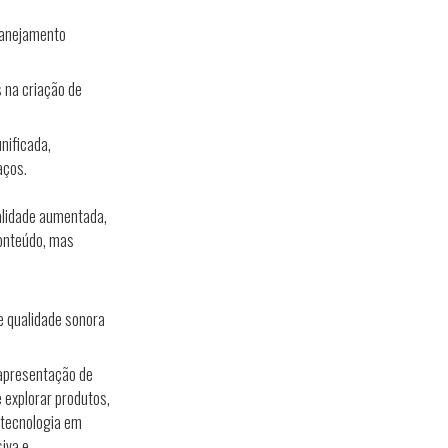
lanejamento
 na criação de
nificada,
aços.
ealidade aumentada,
conteúdo, mas
 qualidade sonora
a apresentação de
 explorar produtos,
 tecnologia em
iva e