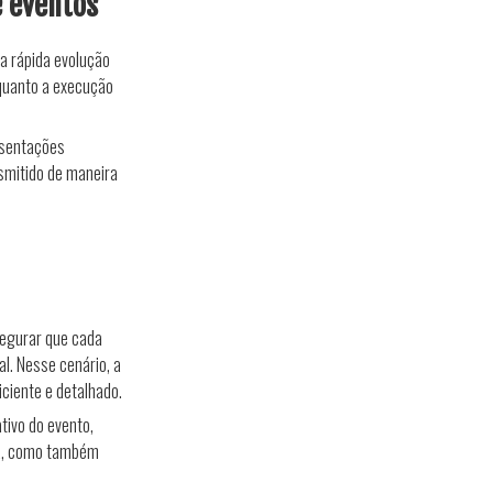
e eventos
a rápida evolução
 quanto a execução
esentações
smitido de maneira
segurar que cada
al. Nesse cenário, a
iciente e detalhado.
tivo do evento,
ia, como também