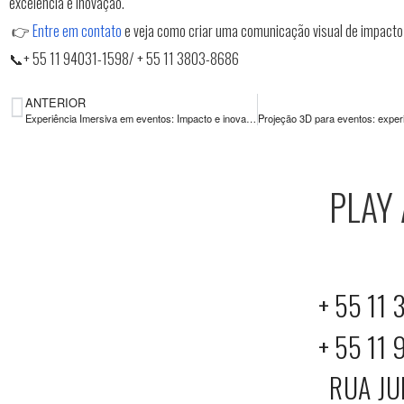
excelência e inovação.
👉
Entre em contato
e veja como criar uma comunicação visual de impacto
📞+ 55 11 94031-1598/ + 55 11 3803-8686
ANTERIOR
Experiência Imersiva em eventos: Impacto e inovação
PLAY
EXPERI
+ 55 11
+ 55 11
RUA JU