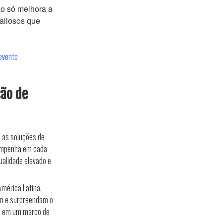
ão só melhora a
valiosos que
 evento
ção de
a as soluções de
 empenha em cada
ualidade elevado e
mérica Latina.
em e surpreendam o
to em um marco de