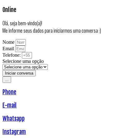
Online
Olá, seja bem-vindo(a)!
Me informe seus dados para iniciarmos uma conversa :)
Nome
Email
Telefone:
Selecione uma opção
Iniciar conversa
...
Phone
E-mail
Whatsapp
Instagram