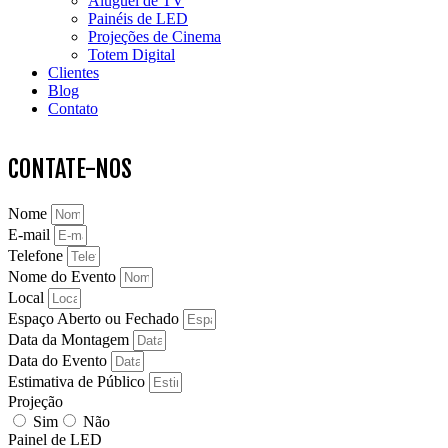
Aluguel de TV
Painéis de LED
Projeções de Cinema
Totem Digital
Clientes
Blog
Contato
CONTATE-NOS
Nome
E-mail
Telefone
Nome do Evento
Local
Espaço Aberto ou Fechado
Data da Montagem
Data do Evento
Estimativa de Público
Projeção
Sim
Não
Painel de LED