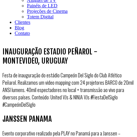
Aluguel de TV
Painéis de LED
Projeções de Cinema
Totem Digital
Clientes
Blog
Contato
INAUGURAÇÃO ESTADIO PEÑAROL -
MONTEVIDEO, URUGUAY
Festa de inauguração do estádio Campeón Del Siglo do Club Atlético
Peñarol. Realizamos um video mapping com 24 projetores BARCO de 20mil
ANSI lumens. 40mil espectadores no local + transmissão ao vivo para
diversos países. Conteúdo: United VJs & NINJA VJs #FiestaDelSiglo
#CampeónDelSiglo
JANSSEN PANAMA
Evento corporativo realizado pela PLAY no Panamá para a Janssen –