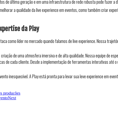
ntos de última geração e em uma infraestrutura de rede robusta pode fazer a d
lhorar a qualidade da live experience em eventos, como também criar experiê
xpertise da Play
staca como líder no mercado quando falamos de live experience. Nossa trajetó
criação de uma atmosfera imersiva e de alta qualidade. Nossa equipe de espec
as de cada cliente. Desde a implementação de ferramentas interativas até o
nto inesquecível. A Play está pronta para levar sua leve experience em even
es produções
vento
Next