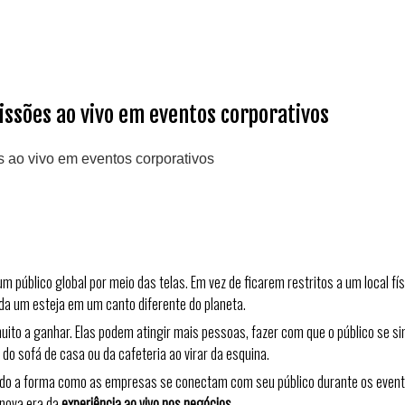
missões ao vivo em eventos corporativos
s ao vivo em eventos corporativos
m público global por meio das telas. Em vez de ficarem restritos a um local fí
da um esteja em um canto diferente do planeta.
ito a ganhar. Elas podem atingir mais pessoas, fazer com que o público se s
o sofá de casa ou da cafeteria ao virar da esquina.
do a forma como as empresas se conectam com seu público durante os evento
 nova era da
experiência ao vivo nos negócios
.