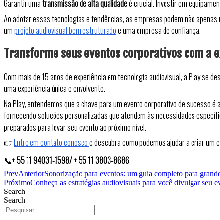
Garantir uma
transmissão de alta qualidade
é crucial. Investir em equipame
Ao adotar essas tecnologias e tendências, as empresas podem não apenas me
um
projeto audiovisual bem estruturado
e uma empresa de confiança.
Transforme seus eventos corporativos com a e
Com mais de 15 anos de experiência em tecnologia audiovisual, a Play se de
uma experiência única e envolvente.
Na Play, entendemos que a chave para um evento corporativo de sucesso é a 
fornecendo soluções personalizadas que atendem às necessidades específic
preparados para levar seu evento ao próximo nível.
👉
Entre em contato conosco
e descubra como podemos ajudar a criar um eve
📞+ 55 11 94031-1598/ + 55 11 3803-8686
Prev
Anterior
Sonorização para eventos: um guia completo para grand
Próximo
Conheça as estratégias audiovisuais para você divulgar seu e
Search
Search