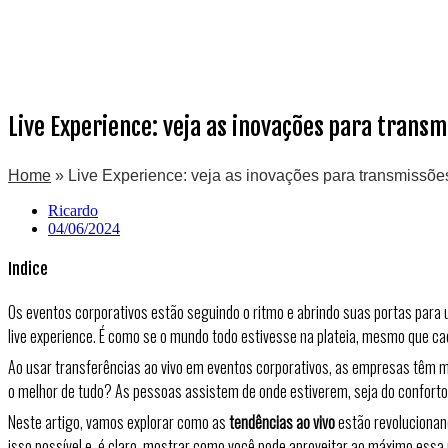
Live Experience: veja as inovações para trans
Home
»
Live Experience: veja as inovações para transmissõe
Ricardo
04/06/2024
Indice
Os eventos corporativos estão seguindo o ritmo e abrindo suas portas para u
live experience. É como se o mundo todo estivesse na plateia, mesmo que ca
Ao usar transferências ao vivo em eventos corporativos, as empresas têm mu
o melhor de tudo? As pessoas assistem de onde estiverem, seja do conforto d
Neste artigo, vamos explorar como as
tendências ao vivo
estão revolucionan
isso possível e, é claro, mostrar como você pode aproveitar ao máximo essa