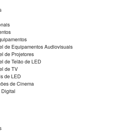
s
onais
entos
quipamentos
el de Equipamentos Audiovisuais
l de Projetores
el de Telão de LED
el de TV
is de LED
ções de Cinema
Digital
s