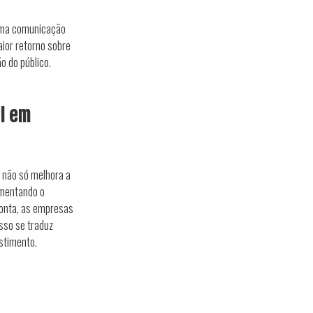
 uma comunicação
aior retorno sobre
o do público.
OI em
s não só melhora a
umentando o
ponta, as empresas
sso se traduz
stimento.