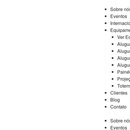
Sobre nó
Eventos
Internaci
Equipam
Ver E
Alugu
Alugue
Alugu
Alugu
Painé
Proje
Totem 
Clientes
Blog
Contato
Sobre nó
Eventos