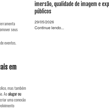
imersão, qualidade de imagem e exp
públicos
29/05/2026
ferramenta
Continue lendo...
romover seus
 de eventos.
uais em
público, mas também
ão. Ao
alugar ou
criar uma conexão
nvolvimento