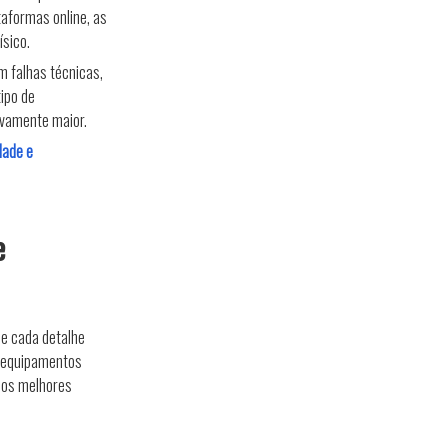
taformas online, as
sico.
m falhas técnicas,
ipo de
tivamente maior.
dade e
e
e cada detalhe
s equipamentos
r os melhores