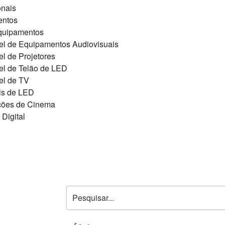
onais
entos
quipamentos
el de Equipamentos Audiovisuais
l de Projetores
el de Telão de LED
el de TV
is de LED
ções de Cinema
Digital