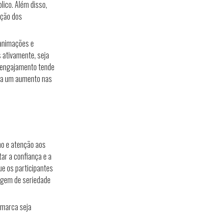
lico. Além disso,
nção dos
 animações e
s ativamente, seja
e engajamento tende
para um aumento nas
mo e atenção aos
ar a confiança e a
ue os participantes
gem de seriedade
 marca seja