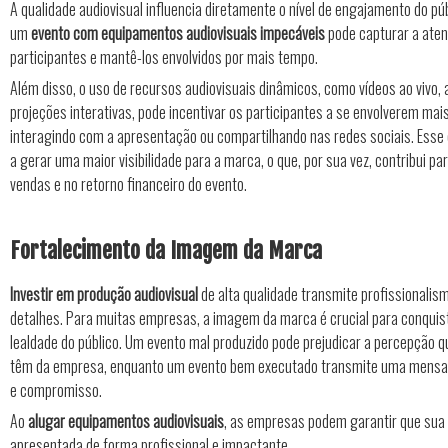
A qualidade audiovisual influencia diretamente o nível de engajamento do púb
um
evento com equipamentos audiovisuais impecáveis
pode capturar a ate
participantes e mantê-los envolvidos por mais tempo.
Além disso, o uso de recursos audiovisuais dinâmicos, como vídeos ao vivo,
projeções interativas, pode incentivar os participantes a se envolverem mai
interagindo com a apresentação ou compartilhando nas redes sociais. Ess
a gerar uma maior visibilidade para a marca, o que, por sua vez, contribui 
vendas e no retorno financeiro do evento.
Fortalecimento da Imagem da Marca
Investir em produção audiovisual
de alta qualidade transmite profissionalis
detalhes. Para muitas empresas, a imagem da marca é crucial para conquist
lealdade do público. Um evento mal produzido pode prejudicar a percepção q
têm da empresa, enquanto um evento bem executado transmite uma mensa
e compromisso.
Ao
alugar equipamentos audiovisuais
, as empresas podem garantir que sua
apresentada de forma profissional e impactante.