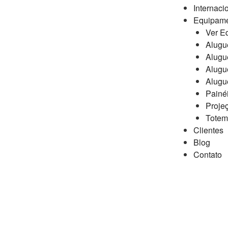
Internaci
Equipam
Ver E
Alugu
Alugue
Alugu
Alugu
Painé
Proje
Totem 
Clientes
Blog
Contato