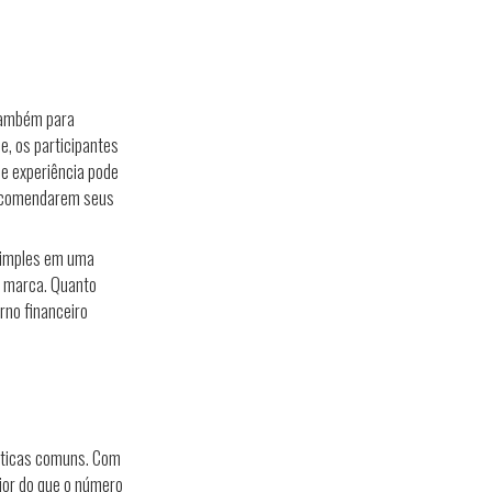
 também para
de, os participantes
e experiência pode
 recomendarem seus
simples em uma
a marca. Quanto
rno financeiro
ráticas comuns. Com
ior do que o número