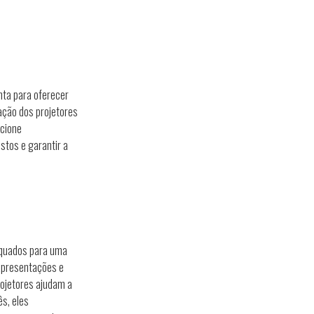
onta para oferecer
ação dos projetores
ncione
stos e garantir a
equados para uma
apresentações e
rojetores ajudam a
s, eles