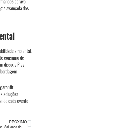
rmances ao vivo.
ogia avançada dos
ental
bilidade ambiental.
 de consumo de
m disso, a Play
 abordagem
garantir
ce soluções
mando cada evento
PRÓXIMO
Aluguel de Projetores para Eventos: Soluções de Alta Qualidade