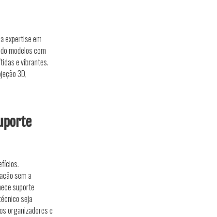
ua expertise em
uindo modelos com
tidas e vibrantes.
ojeção 3D,
Suporte
fícios.
ração sem a
nece suporte
técnico seja
aos organizadores e