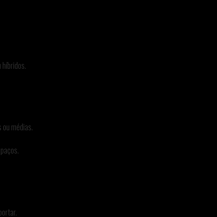
 híbridos.
s ou médias.
spaços.
portar.