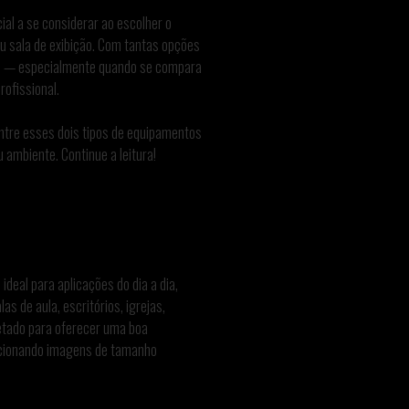
ial a se considerar ao escolher o
u sala de exibição. Com tantas opções
as — especialmente quando se compara
rofissional.
entre esses dois tipos de equipamentos
u ambiente. Continue a leitura!
deal para aplicações do dia a dia,
 de aula, escritórios, igrejas,
jetado para oferecer uma boa
rcionando imagens de tamanho