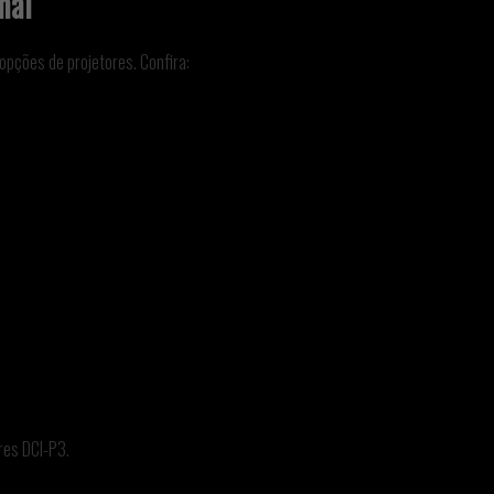
nal
pções de projetores. Confira:
res DCI-P3.