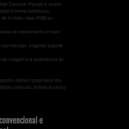
(High Dynamic Range) e ampla
tal Cinema Initiatives).
de 3 chips, laser RGB ou
stos de resfriamento e maior
 manutenção, exigindo suporte
e da imagem e a experiência do
 quando o objetivo é proporcionar uma
ibições comerciais, festivais de cinema
convencional e