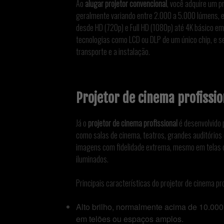
Ao
alugar projetor convencional
, você adquire um p
geralmente variando entre 2.000 a 5.000 lúmens, 
desde HD (720p) e Full HD (1080p) até 4K básico em
tecnologias como LCD ou DLP de um único chip, e seu
transporte e a instalação.
Projetor de cinema profissio
Já o
projetor de cinema profissional
é desenvolvido 
como salas de cinema, teatros, grandes auditórios 
imagens com fidelidade extrema, mesmo em telas 
iluminados.
Principais características do projetor de cinema pro
Alto brilho, normalmente acima de 10.000
em telões ou espaços amplos.