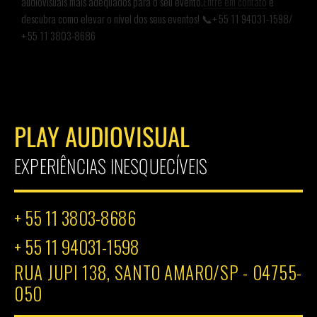
audiovisuais mais adequados para o seu evento.
Entre em contato
e
descubra como elevar o nível dos seus eventos! 📞+ 55 11 94031-1598/
+ 55 11 3803-8686
PLAY AUDIOVISUAL
EXPERIÊNCIAS INESQUECÍVEIS
+ 55 11 3803-8686
+ 55 11 94031-1598
RUA JUPI 138, SANTO AMARO/SP - 04755-
050