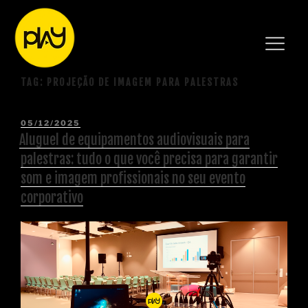
TAG:
PROJEÇÃO DE IMAGEM PARA PALESTRAS
05/12/2025
Aluguel de equipamentos audiovisuais para
palestras: tudo o que você precisa para garantir
som e imagem profissionais no seu evento
corporativo