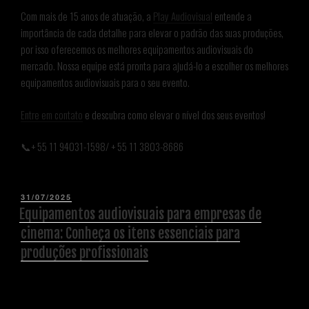
Com mais de 15 anos de atuação, a
Play Audiovisual
entende a
importância de cada detalhe para elevar o padrão das suas produções,
por isso oferecemos os melhores equipamentos audiovisuais do
mercado. Nossa equipe está pronta para ajudá-lo a escolher os melhores
equipamentos audiovisuais para o seu evento.
Entre em contato
e descubra como elevar o nível dos seus eventos!
📞+ 55 11 94031-1598/ + 55 11 3803-8686
31/07/2025
Equipamentos audiovisuais para empresas de
cinema: Conheça os itens essenciais para
produções profissionais