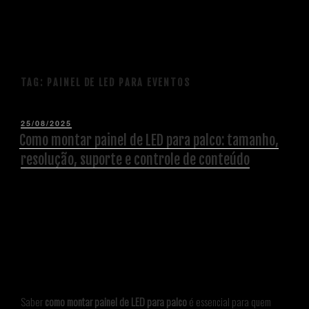
TAG:
PAINEL DE LED PARA EVENTOS
25/08/2025
Como montar painel de LED para palco: tamanho,
resolução, suporte e controle de conteúdo
Saber
como montar painel de LED para palco
é essencial para quem