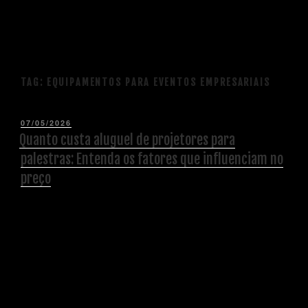
TAG:
EQUIPAMENTOS PARA EVENTOS EMPRESARIAIS
07/05/2026
Quanto custa aluguel de projetores para
palestras: Entenda os fatores que influenciam no
preço