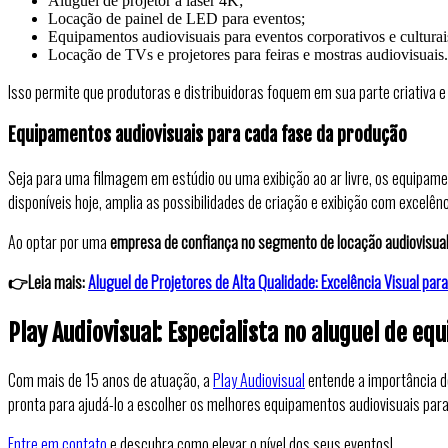
Aluguel de projetor a laser 4K;
Locação de painel de LED para eventos;
Equipamentos audiovisuais para eventos corporativos e culturai
Locação de TVs e projetores para feiras e mostras audiovisuais.
Isso permite que produtoras e distribuidoras foquem em sua parte criativa e
Equipamentos audiovisuais para cada fase da produção
Seja para uma filmagem em estúdio ou uma exibição ao ar livre, os equipam
disponíveis hoje, amplia as possibilidades de criação e exibição com excelênc
Ao optar por uma
empresa de confiança no segmento de locação audiovisua
👉Leia mais:
Aluguel de Projetores de Alta Qualidade: Excelência Visual par
Play Audiovisual: Especialista no aluguel de 
Com mais de 15 anos de atuação, a
Play Audiovisual
entende a importância d
pronta para ajudá-lo a escolher os melhores equipamentos audiovisuais para
Entre em contato
e descubra como elevar o nível dos seus eventos!