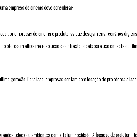
e uma empresa de cinema deve considerar
:
s por empresas de cinema e produtoras que desejam criar cenários digitais re
palco oferecem altíssima resolução e contraste, ideais para uso em sets de fi
de última geração. Para isso, empresas contam com locação de projetores a lase
andes telões ou ambientes com alta luminosidade. A
locação de projetor
e t