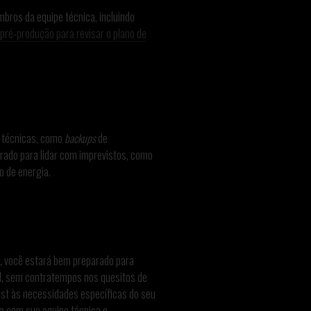
bros da equipe técnica, incluindo
pré-produção para revisar o plano de
s técnicas, como
backups
de
arado para lidar com imprevistos, como
 de energia.
s, você estará bem preparado para
l, sem contratempos nos quesitos de
ist às necessidades específicas do seu
a com sua equipe técnica e