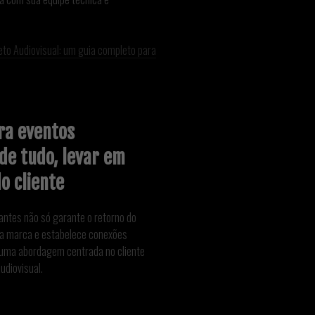
eto Audiovisual: um guia completo para
ra eventos
de tudo, levar em
o cliente
pantes não só garante o retorno do
da marca e estabelece conexões
r uma abordagem centrada no cliente
udiovisual.