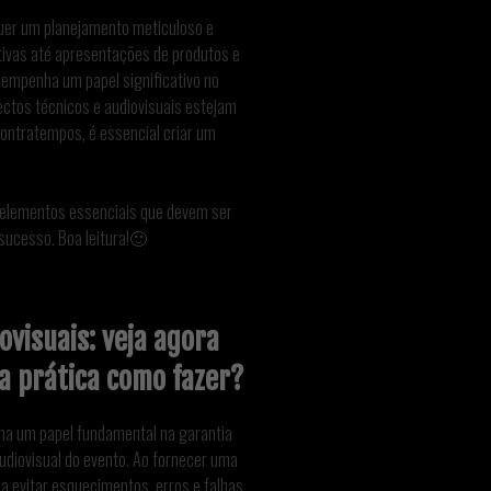
uer um planejamento meticuloso e
tivas até apresentações de produtos e
esempenha um papel significativo no
ectos técnicos e audiovisuais estejam
ontratempos, é essencial criar um
s elementos essenciais que devem ser
sucesso. Boa leitura!🙂
ovisuais: veja agora
a prática como fazer?
a um papel fundamental na garantia
audiovisual do evento. Ao fornecer uma
 a evitar esquecimentos, erros e falhas