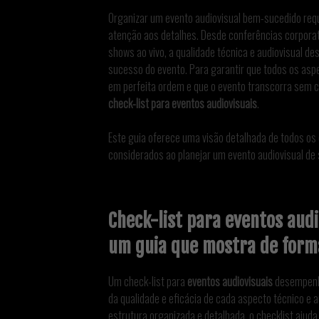
Organizar um evento audiovisual bem-sucedido req
atenção aos detalhes. Desde conferências corpora
shows ao vivo, a qualidade técnica e audiovisual d
sucesso do evento. Para garantir que todos os asp
em perfeita ordem e que o evento transcorra sem c
check-list para eventos audiovisuais
.
Este guia oferece uma visão detalhada de todos o
considerados ao planejar um evento audiovisual de 
Check-list para eventos audi
um guia que mostra de form
Um check-list para
eventos audiovisuais
desempenh
da qualidade e eficácia de cada aspecto técnico e 
estrutura organizada e detalhada, o checklist ajuda