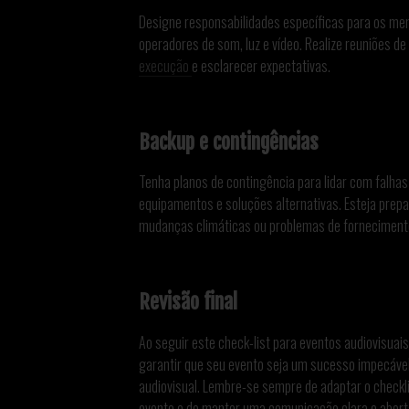
Designe responsabilidades específicas para os mem
operadores de som, luz e vídeo. Realize reuniões de
execução
e esclarecer expectativas.
Backup e contingências
Tenha planos de contingência para lidar com falha
equipamentos e soluções alternativas. Esteja prep
mudanças climáticas ou problemas de fornecimento
Revisão final
Ao seguir este check-list para eventos audiovisuai
garantir que seu evento seja um sucesso impecáve
audiovisual. Lembre-se sempre de adaptar o checkl
evento e de manter uma comunicação clara e abert