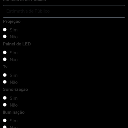
Projeção
Sim
Não
Painel de LED
Sim
Não
Tv
Sim
Não
Sonorização
Sim
Não
Iluminação
Sim
Não