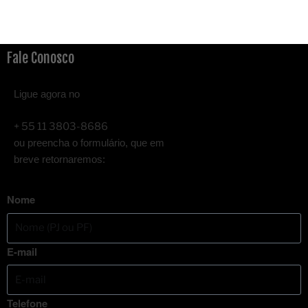
Fale Conosco
Ligue agora no
+ 55 11 3803-8686
ou preencha o formulário, que em
breve retornaremos:
Nome
E-mail
Telefone