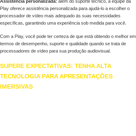
Assistência personalizada:
além do suporte técnico, a equipe da
Play oferece assistência personalizada para ajudá-lo a escolher o
processador de vídeo mais adequado às suas necessidades
específicas, garantindo uma experiência sob medida para você.
Com a Play, você pode ter certeza de que está obtendo o melhor em
termos de desempenho, suporte e qualidade quando se trata de
processadores de vídeo para sua produção audiovisual.
SUPERE EXPECTATIVAS: TENHA ALTA
TECNOLOGIA PARA APRESENTAÇÕES
IMERSIVAS
Atendendo à crescente demanda por flexibilidade e desempenho,
nosso serviço de aluguel de processador de vídeo oferece uma
solução adaptável e eficaz. Independentemente do ambiente ou das
exigências técnicas, nossa tecnologia se adapta facilmente,
garantindo uma experiência visual fluida e impactante.