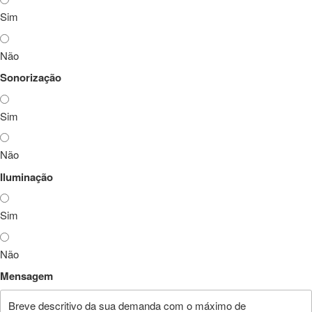
Sim
Não
Sonorização
Sim
Não
Iluminação
Sim
Não
Mensagem